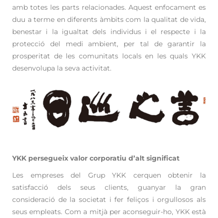
amb totes les parts relacionades. Aquest enfocament es
duu a terme en diferents àmbits com la qualitat de vida,
benestar i la igualtat dels individus i el respecte i la
protecció del medi ambient, per tal de garantir la
prosperitat de les comunitats locals en les quals YKK
desenvolupa la seva activitat.
YKK persegueix valor corporatiu d’alt significat
Les empreses del Grup YKK cerquen obtenir la
satisfacció dels seus clients, guanyar la gran
consideració de la societat i fer feliços i orgullosos als
seus empleats. Com a mitjà per aconseguir-ho, YKK està