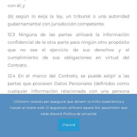
con él; y
(b) según lo exija la ley, un tribunal o una autoridad
gubernamental con jurisdicción
competente.
12.3 Ninguna de las partes utilizará la información
confidencial de la otra parte para ningún otro
propósito
que no sea el ejercicio de sus derechos y el
cumplimiento de sus obligaciones en virtud
del
Contrato.
12.4 En el marco del Contrato, se puede exigir a las
partes que procesen Datos Personales (definidos como
cualquier información relacionada con una persona
física identificada o identificable) de cualquiera de los
Utilitzem cookies per assegurar que donem la millor experiència a
representantes de la otra parte según lo dispuesto en el
l'usuari al nostre web. Si segueixes utilitzant aquest lloc assumirem que
Contrato. Cada una de las partes cumplirá con los
estàs d'acord.
Política de privacitat
requisitos aplicables del Reglamento General de
D'acord
Protección de Datos de la UE (2016/679) (RGPD) en
relación con el tratamiento de Datos Personales en