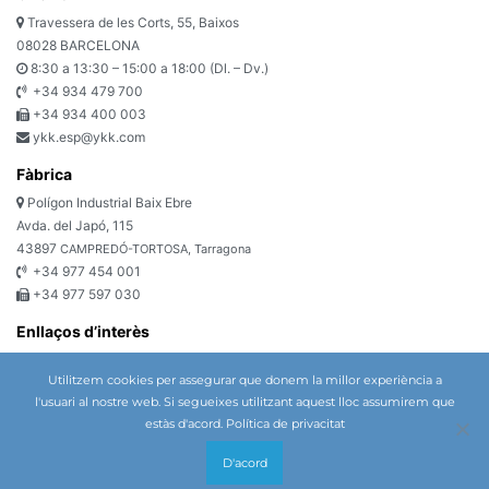
Travessera de les Corts, 55, Baixos
08028 BARCELONA
8:30 a 13:30 – 15:00 a 18:00 (Dl. – Dv.)
+34 934 479 700
+34 934 400 003
ykk.esp@ykk.com
Fàbrica
Polígon Industrial Baix Ebre
Avda. del Japó, 115
43897
CAMPREDÓ-TORTOSA, Tarragona
+34 977 454 001
+34 977 597 030
Enllaços d’interès
Política de privacitat
Utilitzem cookies per assegurar que donem la millor experiència a
Política de cookies
l'usuari al nostre web. Si segueixes utilitzant aquest lloc assumirem que
Condicions generals de venda i subministrament de béns (EMEA)
estàs d'acord.
Política de privacitat
Formulari de contacte
Newsletter
D'acord
Mapa Web