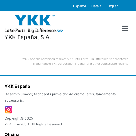
contingut
Español
Català
English
YKK España, S.A.
“YKK” and the combined mark of “YKK Little Parts. Big Difference.” is a registered
trademark of YKK Corporation in Japan and other countries or regions.
YKK España
Desenvolupador, fabricant i proveïdor de cremalleres, tancaments i
accessoris.
Copyright© 2025
YKK España,S.A. All Rights Reserved
Oficina