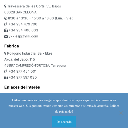
Travessera de les Corts, 55, Bajos
08028 BARCELONA
8:30 a 13:30 – 15:00 a 18:00 (Lun. – Vie.)
+34 934 479 700
+34 934 400 003
ykk.esp@ykk.com
Fábrica
Polígono Industrial Baix Ebre
Avda. del Japó, 115
43897
CAMPREDÓ-TORTOSA, Tarragona
+34 977 454 001
+34 977 597 030
Enlaces de interés
Política de privacidad
Política de cookies
Utilizamos cookies para asegurar que damos la mejor experiencia al usuario en
nuestra web. Si sigues utilizando este sitio asumiremos que estás de acuerdo.
Política
Condiciones generales de venta y suministro de bienes (EMEA)
de privacidad
Formulario de contacto
Newsletter
De acuerdo
Mapa web