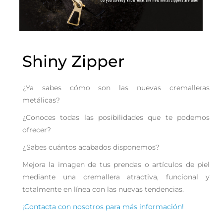
Shiny Zipper
¿Ya sabes cómo son las nuevas cremalleras
metálicas?
¿Conoces todas las posibilidades que te podemos
ofrecer?
¿Sabes cuántos acabados disponemos?
Mejora la imagen de tus prendas o artículos de piel
mediante una cremallera atractiva, funcional y
totalmente en línea con las nuevas tendencias.
¡Contacta con nosotros para más información!