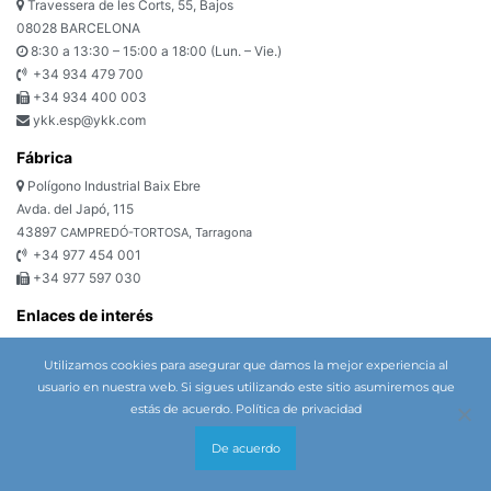
Travessera de les Corts, 55, Bajos
08028 BARCELONA
8:30 a 13:30 – 15:00 a 18:00 (Lun. – Vie.)
+34 934 479 700
+34 934 400 003
ykk.esp@ykk.com
Fábrica
Polígono Industrial Baix Ebre
Avda. del Japó, 115
43897
CAMPREDÓ-TORTOSA, Tarragona
+34 977 454 001
+34 977 597 030
Enlaces de interés
Política de privacidad
Utilizamos cookies para asegurar que damos la mejor experiencia al
Política de cookies
usuario en nuestra web. Si sigues utilizando este sitio asumiremos que
Condiciones generales de venta y suministro de bienes (EMEA)
estás de acuerdo.
Política de privacidad
Formulario de contacto
Newsletter
De acuerdo
Mapa web